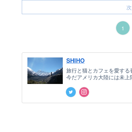
次
1
SHIHO
旅行と猫とカフェを愛する
今だアメリカ大陸には未上