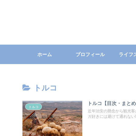
ホーム
プロフィール
ライフ
トルコ
トルコ【目次・まと
トルコ
近年治安の懸念から観光客
ガ好きには避けて通れない場