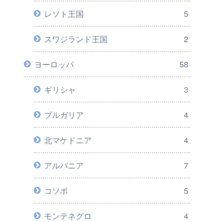
レソト王国
5
スワジランド王国
2
ヨーロッパ
58
ギリシャ
3
ブルガリア
4
北マケドニア
4
アルバニア
7
コソボ
5
モンテネグロ
4