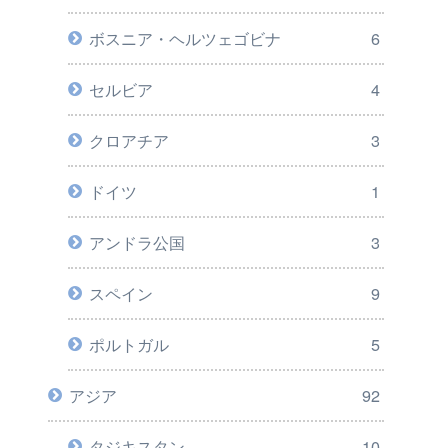
ボスニア・ヘルツェゴビナ
6
セルビア
4
クロアチア
3
ドイツ
1
アンドラ公国
3
スペイン
9
ポルトガル
5
アジア
92
タジキスタン
10