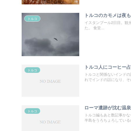
トルコのカモメは夜
トルコ
イスタンブール2日目。観
た。 食堂...
トルコ人にコーヒー
トルコ
トルコと関係ないインドの
れでインドの話になり、その
ローマ遺跡が沈む温
トルコ
トルコ編もあと数記事かな
半島をうろちょろしているの