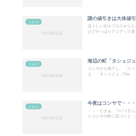
謎の値引きは大体値
トルコ
忌々しい北キプロスからト
けどやっぱりアジアって落ち
海辺の町「タシュジ
トルコ
コンヤから南下し、「スィリ
え、「タシュジュ（Tas...
今夜はコンヤで・・・
トルコ
・・・とまぁ、ついつまら
らコンヤの町に近づくと、バ