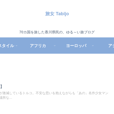
旅女 Tabijo
70カ国を旅した香川県民の、ゆる～い旅ブログ
スタイル
アフリカ
ヨーロッパ
ア
め】
が激減しているトルコ。不安な思いを抱えながらも「あの」名作少女マン
所な...