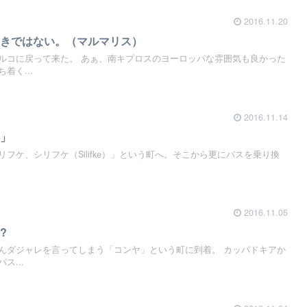
2016.11.20
引きではない。（マルマリス）
ルコに戻って来た。 あぁ、南キプロスのヨーロッパな雰囲気も良かった
着く...
2016.11.14
ュ」
フケ、シリフケ（Silifke）」という町へ。そこから更にバスを乗り換
2016.11.05
?
んダジャレを言ってしまう「コンヤ」という町に到着。 カッパドキアか
ス...