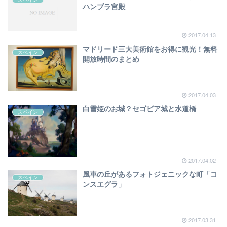
ハンブラ宮殿
2017.04.13
マドリード三大美術館をお得に観光！無料
スペイン
開放時間のまとめ
2017.04.03
白雪姫のお城？セゴビア城と水道橋
スペイン
2017.04.02
風車の丘があるフォトジェニックな町「コ
スペイン
ンスエグラ」
2017.03.31