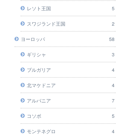
レソト王国
5
スワジランド王国
2
ヨーロッパ
58
ギリシャ
3
ブルガリア
4
北マケドニア
4
アルバニア
7
コソボ
5
モンテネグロ
4