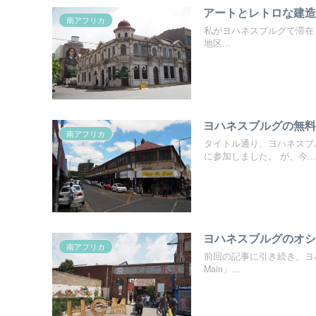
アートとレトロな建
南アフリカ
私がヨハネスブルグで滞在していた
地区...
ヨハネスブルグの無
南アフリカ
タイトル通り、ヨハネスブ
に参加しました。 が、今...
ヨハネスブルグのオシ
南アフリカ
前回の記事に引き続き、ヨハ
Main」...