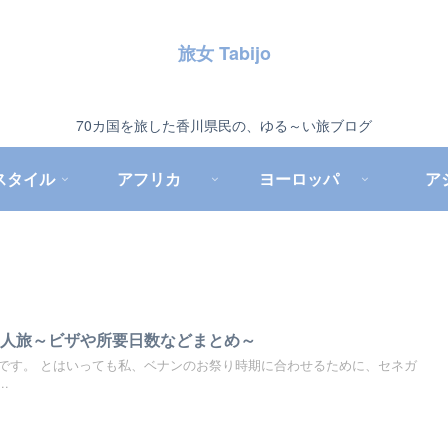
旅女 Tabijo
70カ国を旅した香川県民の、ゆる～い旅ブログ
スタイル
アフリカ
ヨーロッパ
ア
一人旅～ビザや所要日数などまとめ～
です。 とはいっても私、ベナンのお祭り時期に合わせるために、セネガ
.