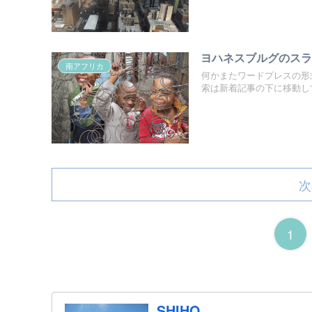
ヨハネスブルグのスラム
南アフリカ
何かまたワードプレスの形
索は新着記事の下に移動して
次
1
SHIHO