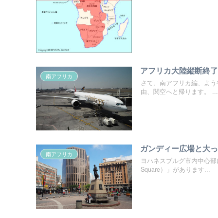
アフリカ大陸縦断終
南アフリカ
さて、南アフリカ編、よう
由、関空へと帰ります。 ...
ガンディー広場と大
南アフリカ
ヨハネスブルグ市内中心部に
Square）」があります...