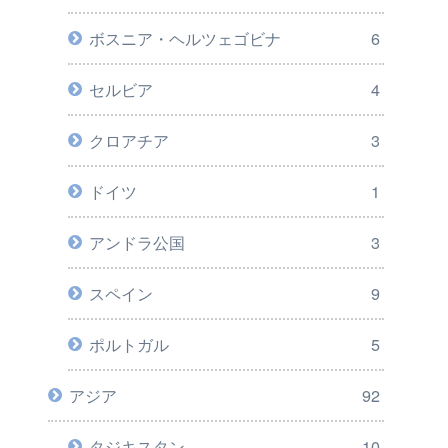
ボスニア・ヘルツェゴビナ
6
セルビア
4
クロアチア
3
ドイツ
1
アンドラ公国
3
スペイン
9
ポルトガル
5
アジア
92
タジキスタン
10