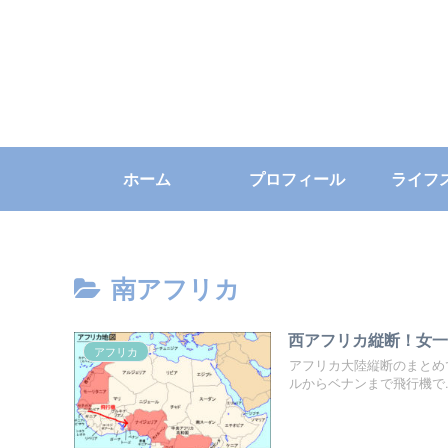
ホーム
プロフィール
ライフ
南アフリカ
西アフリカ縦断！女
アフリカ
アフリカ大陸縦断のまとめ
ルからベナンまで飛行機で..