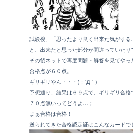
試験後、「思ったより良く出来た気がする
と、出来たと思った部分が間違っていたり
その後ネットで再度問題・解答を見てやっ
合格点が６０点。
ギリギリやん・・・(；´Д｀)
予想通り、結果は６９点で、ギリギリ合格
７０点無いってどうよ…；
まぁ合格は合格！
送られてきた合格認定証はこんなカードで