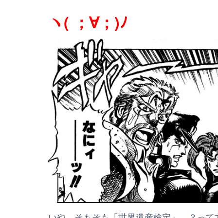
ヽ( ；∀；)ﾉ
いや、そもそも「世界遺産検定」…？って