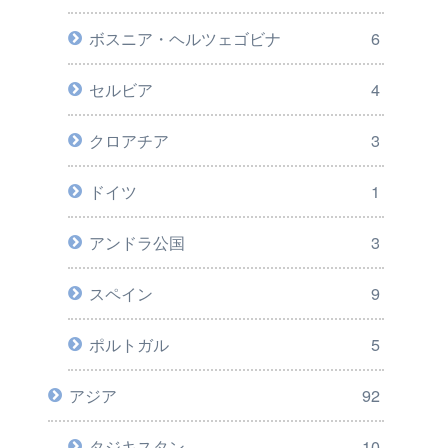
ボスニア・ヘルツェゴビナ
6
セルビア
4
クロアチア
3
ドイツ
1
アンドラ公国
3
スペイン
9
ポルトガル
5
アジア
92
タジキスタン
10