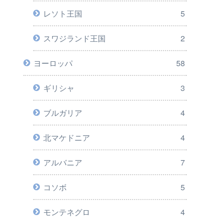
レソト王国
5
スワジランド王国
2
ヨーロッパ
58
ギリシャ
3
ブルガリア
4
北マケドニア
4
アルバニア
7
コソボ
5
モンテネグロ
4