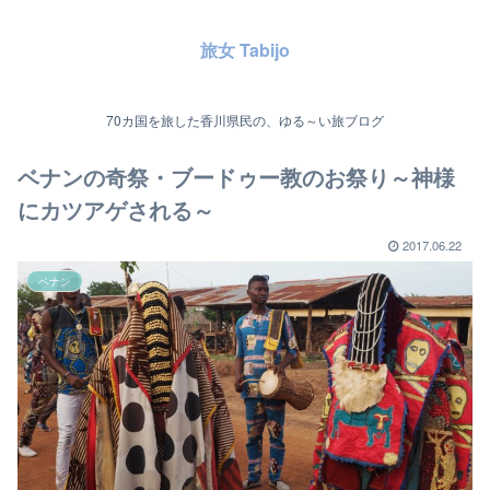
旅女 Tabijo
70カ国を旅した香川県民の、ゆる～い旅ブログ
ベナンの奇祭・ブードゥー教のお祭り～神様
にカツアゲされる～
2017.06.22
ベナン