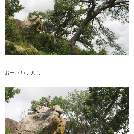
おーい！( ｣ﾟДﾟ)｣