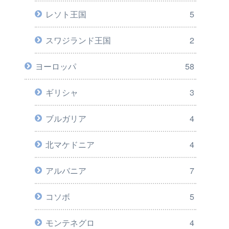
レソト王国
5
スワジランド王国
2
ヨーロッパ
58
ギリシャ
3
ブルガリア
4
北マケドニア
4
アルバニア
7
コソボ
5
モンテネグロ
4