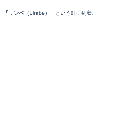
、
という町に到着。
「リンベ（Limbe）」