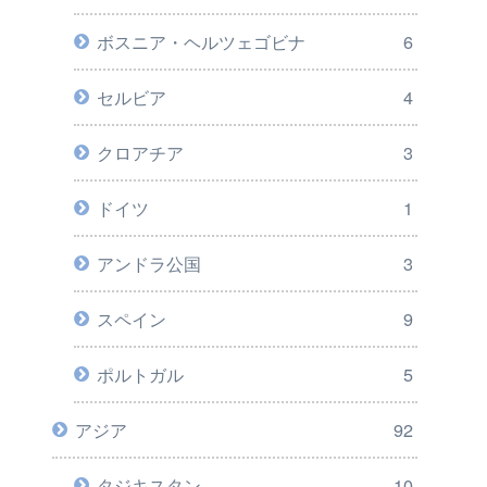
ボスニア・ヘルツェゴビナ
6
セルビア
4
クロアチア
3
ドイツ
1
アンドラ公国
3
スペイン
9
ポルトガル
5
アジア
92
タジキスタン
10