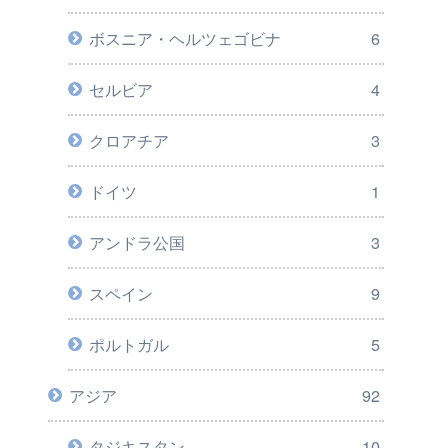
ボスニア・ヘルツェゴビナ
6
セルビア
4
クロアチア
3
ドイツ
1
アンドラ公国
3
スペイン
9
ポルトガル
5
アジア
92
タジキスタン
10