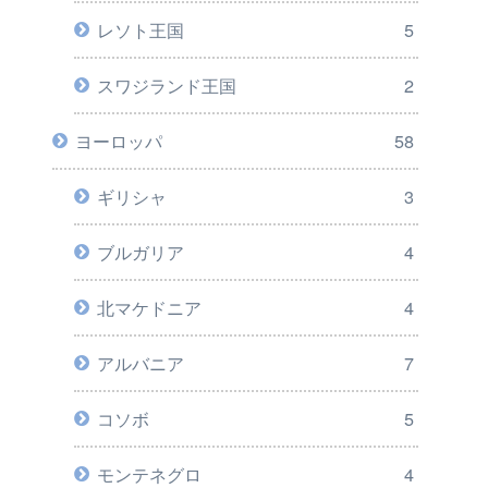
レソト王国
5
スワジランド王国
2
ヨーロッパ
58
ギリシャ
3
ブルガリア
4
北マケドニア
4
アルバニア
7
コソボ
5
モンテネグロ
4